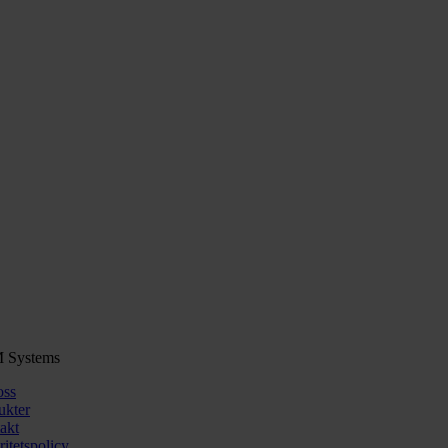
 Systems
ss
ukter
akt
ritetspolicy