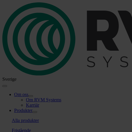
Skip
to
content
Sverige
Toggle
Navigation
Om oss
Om RVM Systems
Karriär
Produkter
Alla produkter
Fristående