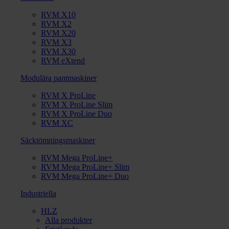
RVM X10
RVM X2
RVM X20
RVM X3
RVM X30
RVM eXtend
Modulära pantmaskiner
RVM X ProLine
RVM X ProLine Slim
RVM X ProLine Duo
RVM XC
Säcktömningsmaskiner
RVM Mega ProLine+
RVM Mega ProLine+ Slim
RVM Mega ProLine+ Duo
Industriella
HLZ
Alla produkter