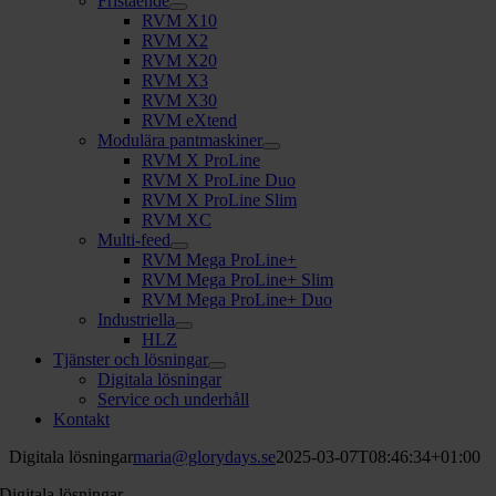
Fristående
RVM X10
RVM X2
RVM X20
RVM X3
RVM X30
RVM eXtend
Modulära pantmaskiner
RVM X ProLine
RVM X ProLine Duo
RVM X ProLine Slim
RVM XC
Multi-feed
RVM Mega ProLine+
RVM Mega ProLine+ Slim
RVM Mega ProLine+ Duo
Industriella
HLZ
Tjänster och lösningar
Digitala lösningar
Service och underhåll
Kontakt
Digitala lösningar
maria@glorydays.se
2025-03-07T08:46:34+01:00
Digitala lösningar