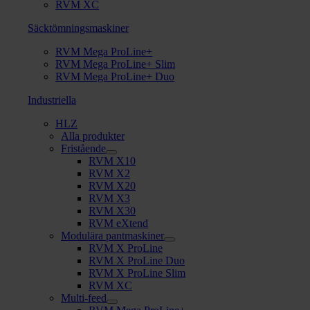
RVM XC
Säcktömningsmaskiner
RVM Mega ProLine+
RVM Mega ProLine+ Slim
RVM Mega ProLine+ Duo
Industriella
HLZ
Alla produkter
Fristående
RVM X10
RVM X2
RVM X20
RVM X3
RVM X30
RVM eXtend
Modulära pantmaskiner
RVM X ProLine
RVM X ProLine Duo
RVM X ProLine Slim
RVM XC
Multi-feed