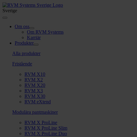
Skip
to
Sverige
content
Toggle
Navigation
Om oss
Om RVM Systems
Karriär
Produkter
Alla produkter
Fristående
RVM X10
RVM X2
RVM X20
RVM X3
RVM X30
RVM eXtend
Modulära pantmaskiner
RVM X ProLine
RVM X ProLine Slim
RVM X ProLine Duo