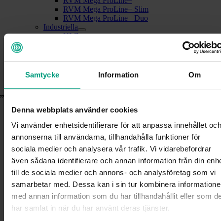
RVM Mega ProLine+
RVM Mega ProLine+ Slim
RVM Mega ProLine+ Duo
Industriella
HLZ
Tjänster och lösningar
Digitala lösningar
Service och underhåll
Kontakt
Samtycke
Information
Om
Multi-feed
maria@glorydays.se
2025-03-07T10:41:12+01:00
”Hälla i” / säcktömningsmaskiner
Denna webbplats använder cookies
Vi använder enhetsidentifierare för att anpassa innehållet oc
RVM Mega ProLine+
annonserna till användarna, tillhandahålla funktioner för
sociala medier och analysera vår trafik. Vi vidarebefordrar
“Hälla säck”-pantmaskinen för stormarknader
Töm en stor påse med pantflaskor och burkar i maskinen. Den
även sådana identifierare och annan information från din enh
accepterar burkar och PET -flaskor med en hastighet av upp till
till de sociala medier och annons- och analysföretag som vi
100 förpackningar per minut.
samarbetar med. Dessa kan i sin tur kombinera information
Läs mer
med annan information som du har tillhandahållit eller som d
har samlat in när du har använt deras tjänster.
RVM Mega ProLine+ Slim